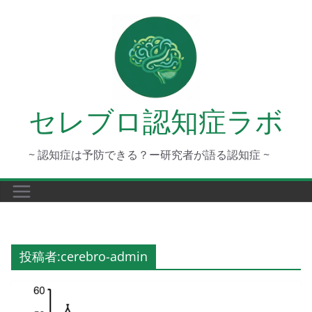
コ
ン
テ
ン
ツ
へ
セレブロ認知症ラボ
ス
キ
~ 認知症は予防できる？ー研究者が語る認知症 ~
ッ
プ
投稿者:
cerebro-admin